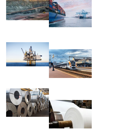
Mining &
Construction
Marine & Wind
energy
Oil and Gas
Railways
Metallurgy
Textile, Pulp & Paper