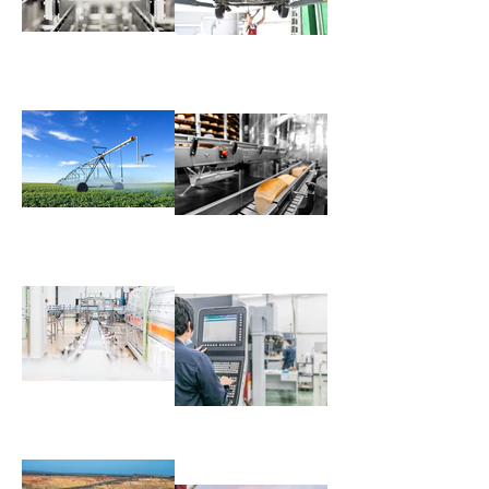
General Machinery
Automotive
Agriculture
Food & Beverage
Material Handling
Machine Tools