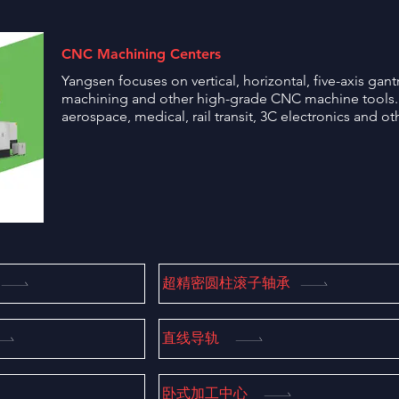
CNC Machining Centers
Yangsen focuses on vertical, horizontal, five-axis gan
machining and other high-grade CNC machine tools.
aerospace, medical, rail transit, 3C electronics and ot
超精密圆柱滚子轴承
直线导轨
卧式加工中心