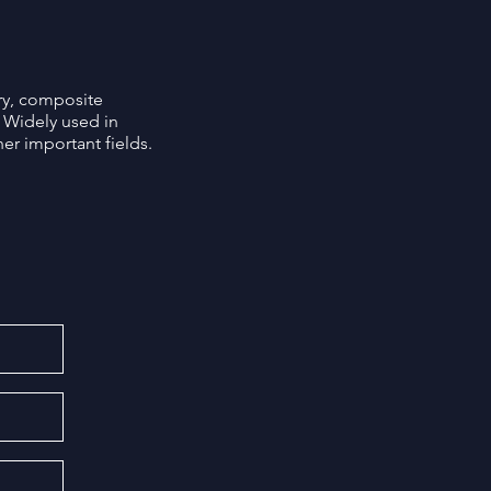
try, composite
 Widely used in
her important fields.