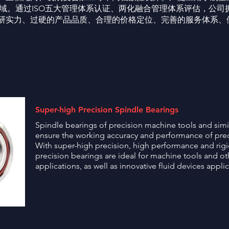
领域。通过ISO五大管理体系认证、两化融合管理体系评估，公司
研实力、过硬的产品品质、合理的价格定位、完善的服务体系、
Super-high Precision Spindle Bearings
Spindle bearings of precision machine tools and sim
ensure the working accuracy and performance of prec
With super-high precision, high performance and rigid
precision bearings are ideal for machine tools and ot
applications, as well as innovative fluid devices applic