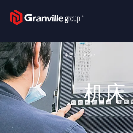
group
Ⓡ
主页 /
行业 /
机床