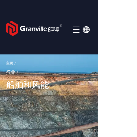
Ⓡ
group
主页 /
行业 /
船舶和风能