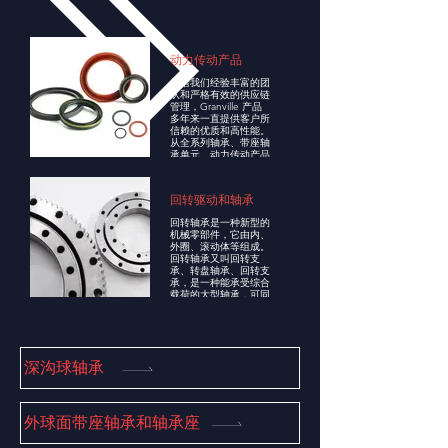
动力传动产品
凭借我们经验丰富的团
队和严格有效的供应链
管理，Granville 产品
多年来一直提供客户所
信赖的优质和高性能。
从全系列轴承、带座轴
承单元、动力传动产品
到全球相关市场，我们
提供当今业界全面的可
靠产品。
回转驱动和轴承
回转轴承是一种新型的
机械零部件，它由内、
外圈、滚动体等组成。
回转轴承又叫回转支
承、转盘轴承、回转支
承，是一种能承受综合
载荷的大型轴承，可同
时承受较大的轴向载
荷、径向载荷和倾覆力
矩。
深沟球轴承
外球面带座轴承和轴承座